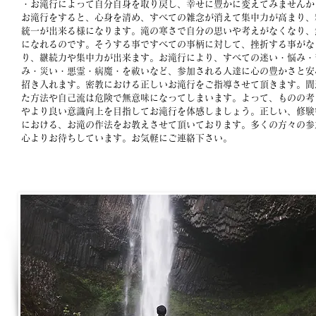
・お滝行によって自分自身を取り戻し、幸せに豊かに変えてみませんか
​お滝行をすると、心身を清め、すべての雑念が消えて集中力が高まり、
統一が出来る様になります。滝の寒さで自分の思いや考えがなくなり、
になれるのです。そうする事ですべての事柄に対して、挫折する事がな
り、継続力や集中力が出来ます。お滝行により、すべての迷い・悩み・
み・災い・悪霊・病魔・を祓いなど、参加される人達に心の豊かさと安
招き入れます。密教における正しいお滝行をご指導させて頂きます。間
た方法や自己流は危険で無意味になってしまいます。よって、ものの考
やより良い意識向上を目指してお滝行を体感しましょう。正しい、修験
における、お滝の作法をお教えさせて頂いております。​多くの方々の参
心よりお待ちしています。お気軽にご連絡下さい。