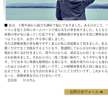
■ 私は、十数年前から統合失調症で悩んでおりました。ある日のこと、
ソコンを見てる時にホームページで成心先生の事を知りました。もともと
密教の事が気に成っていた私ですが、修験密教の事を知り非常に興味を持
つようになり、お会いする事に致しました。
先生は修験密教の事を解りやすく素人の私に直接教えて頂きました。私も
聞くだけでなく実践をするようになり、数週間してから自分自身に変化が
現れた事に気が付きました。周りの人からは、最近なんか良くなったねと
言われ始めました。それから月に二度三度通い始めて、もう半年に成りま
す。今では本当に体調も精神的にも楽になり、家族や周りの人からも変わ
ったねと言われて、とても嬉しいです。この修験密教を私と同じ様な方に
伝えて行き、まともな生活が出来るようにして上げたいです。これからも
もっと、修験密教を学んで行きたいです。
​ 奈良県 H.Hさん
・お問合せフォーム ➡