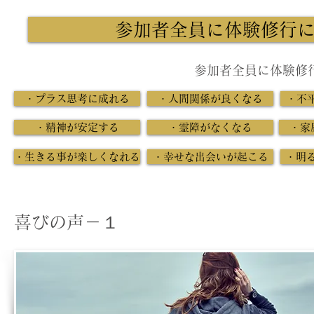
参加者全員に体験修行
参加者全員に体験修
・プラス思考に成れる
・人間関係が良くなる
・不
・精神が安定する
・霊障がなくなる
・家
・生きる事が楽しくなれる
・幸せな出会いが起こる
・明
喜びの声－１