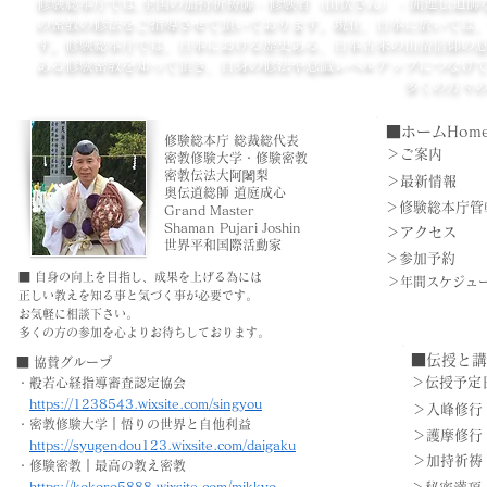
修験総本庁では,全国の加持祈祷師・修験者（山伏さん）・開運伝道師
の密教の修法をご指導させて頂いております。現在、日本に於いては
す。修験総本庁では、日本における歴史ある、日本古来の山岳信仰の
ある修験密教を知って頂き、自身の修法や意識レベルアップにつなげ
病魔・を祓い、幸福を求める人達に招き入れる修法です。
多くの方々の
■ホームHom
修験総本庁 総裁総代表
＞ご案内
密教修験大学・修験密教
密教伝法大阿闍梨
＞最新情報
奥伝道総師 道庭成心
＞修験総本庁管
Grand Master
Shaman Pujari Joshin
＞アクセス
​世界平和国際活動家
＞参加予約
■ 自身の向上を目指し、成果を上げる為には
＞年間スケジュ
正しい教えを知る事と気づく事が必要です。
​お気軽に相談下さい。
多くの方の参加を心より​お待ちしております。
■伝授と講
■ 協賛グループ
＞伝授予定
・般若心経指導審査認定協会
​
https://1238543.wixsite.com/singyou
＞入峰修行
・密教修験大学｜悟りの世界と自他利益
＞護摩修行
​
https://syugendou123.wixsite.com/daigaku
＞加持祈祷
・修験密教｜最高の教え密教
​
https://kokoro5888.wixsite.com/mikkyo