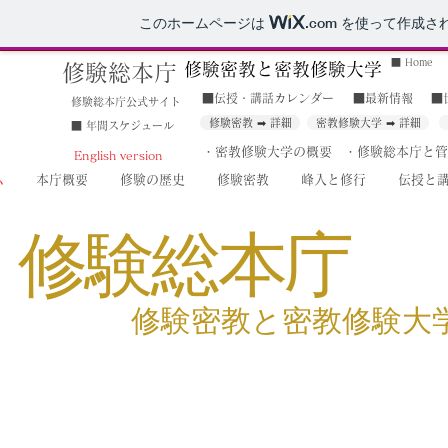
このホームページは
.com
を使って作成さ
■ Home
修験密教
と密教
修験大学
修験総本庁
■伝授・講話カレンダー
■最新情報
■
修験総本庁公式サイト
修験密教 ➡ 詳細
密教修験大学 ➡ 詳細
■ 年間スケジュール
・密教修験大学の概要
・修験総本庁と管
English version
ム
本庁概要
修験の歴史
修験密教
峰入と修行
伝授と
修験総本庁
​修験密教と密教修験大