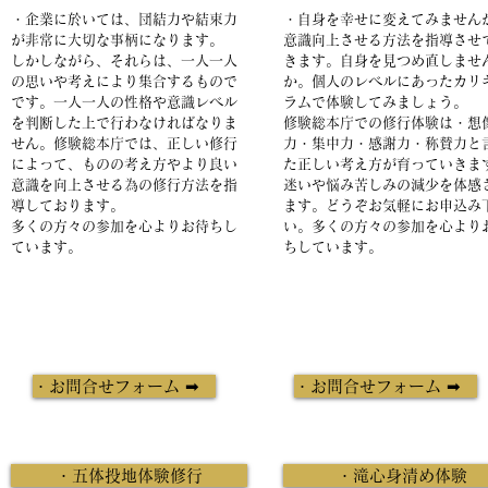
・企業に於いては、団結力や結束力
・自身を幸せに変えてみません
が非常に大切な事柄になります。
​意識向上させる方法を指導させ
しかしながら、それらは、一人一人
きます。自身を見つめ直しませ
の思いや考えにより集合するもので
か。個人のレベルにあったカリ
です。一人一人の性格や意識レベル
ラムで体験してみましょう。
を判断した上で行わなければなりま
修験総本庁での修行体験は・想
せん。修験総本庁では、
正しい修行
力・集中力・感謝力・称賛力と
によって、ものの考え方やより良い
た正しい考え方が育っていきま
意識を向上させる為の修行方法を指
迷いや悩み苦しみの減少を体感
導しております。
ます。
どうぞお気軽にお申込み
​多くの方々の参加を心よりお待ちし
い。
​多くの方々の参加を心より
ています。
ちしています。
・お問合せフォーム ➡
・お問合せフォーム ➡
・五体投地体験修行
・滝心身清め体験