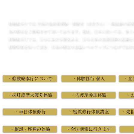
修験総本庁では,全国の加持祈祷師・修験者（山伏さん）・開運師の募
為の修法をご指導させて頂いております。現在、日本に於いては、多く
修験総本庁では、日本における歴史ある、日本古来の山岳信仰の意識を
修験密教を知って頂き、自身の修法や意識レベルアップにつなげて頂け
魔・を祓い幸福を求める人達に神様仏様のプラスのエナルギーを招き入
・修験総本庁について
・体験修行 個人
・企
・採灯護摩火渡り体験
・内護摩参加体験
・
・半日体験修行
・密教修行体験講座
・先
・瞑想・座禅の体験
・全国講演に行きます