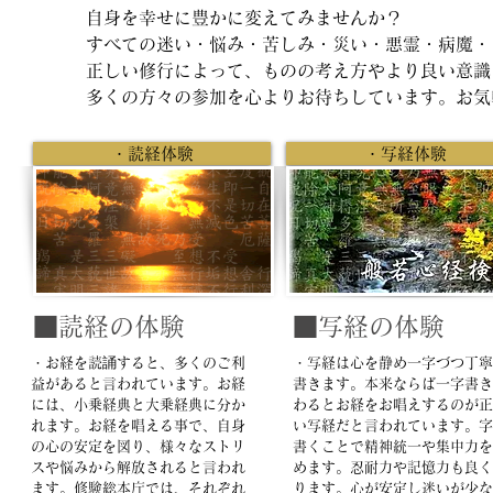
自身を幸せに豊かに変えてみませんか？
すべての迷い・悩み・苦しみ・災い・悪霊・病魔・
正しい修行によって、ものの考え方やより良い意識
​多くの方々の参加を心よりお待ちしています。お
・読経体験
・写経体験
■読経の体験
■写経の体験
・お経を読誦すると、多くのご利
・写経は心を静め一字づつ丁寧
益があると言われています。お経
書きます。本来ならば一字書き
には、小乗経典と大乗経典に分か
わるとお経をお唱えするのが正
れます。お経を唱える事で、自身
い写経だと言われています。字
の心の安定を図り、様々なストリ
書くことで精神統一や集中力を
スや悩みから解放されると言われ
めます。忍耐力や記憶力も良く
ます。修験総本庁では、それぞれ
ります。心が安定し迷いが少な