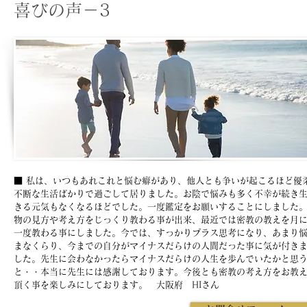
喜びの声－3
■ 私は、いつもあれこれと悩む癖があり、他人とも争いが起こるほど優
不断な生活ばかりで過ごして居りました。お陰で悩みも多く不幸が続き
きる元気もなくなるほどでした。一度鑑定をお願いすることにしました
物の見方や考え方をじっくり教わる事が出来、最近では密教の教えを月
一度教わる事にしました。今では、すっかりプラス思考になり、あまり
まなくらり、今までの自分がマイナスだらけの人間だった事に気が付き
した。
先生に会わなかったらマイナスだらけの人生を歩んでいたかと思
と・・本当に先生には感謝しております。今後とも密教の考え方をお教
頂く事を楽しみにしております。
​ 大阪府 HIさん