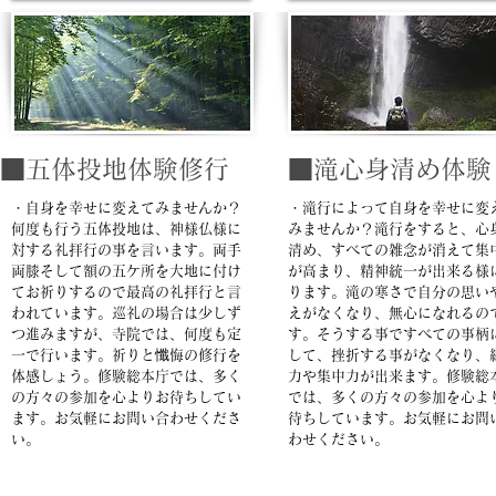
■五体投地体験修行
■滝心身清め体験
・自身を幸せに変えてみませんか？
・滝行によって自身を幸せに変
何度も行う五体投地は、神様仏様に
みませんか？​滝行をすると、心
対する礼拝行の事を言います。両手
清め、すべての雑念が消えて集
両膝そして額の五ケ所を大地に付け
が高まり、精神統一が出来る様
てお祈りするので最高の礼拝行と言
ります。滝の寒さで自分の思い
われています。巡礼の場合は少しず
えがなくなり、無心になれるの
つ進みますが、寺院では、何度も定
す。そうする事ですべての事柄
一で行います。祈りと懺悔の
修行を
して、挫折する事がなくなり、
体感しょう。
​修験総本庁では、多く
力や集中力が出来ます。修験総
の方々の参加を心よりお待ちしてい
では、
多くの方々の参加を心よ
ます。お気軽にお問い合わせくださ
待ちしています。
お気軽にお問
い。
わせください。