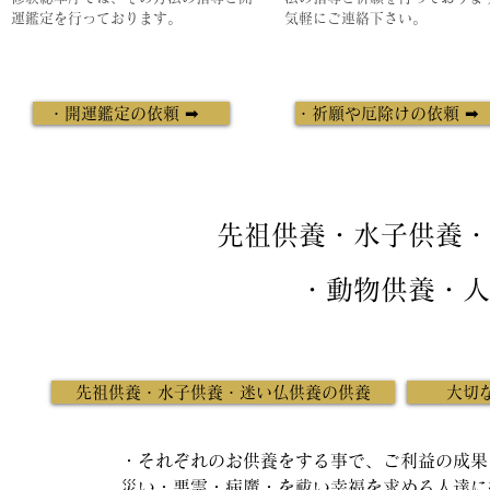
運鑑定を行っております。
気軽にご連絡下さい。
・開運鑑定の依頼 ➡
・祈願や厄除けの依頼 
先祖供養・水子供養・
・動物供養・人
先祖供養・水子供養・迷い仏供養の供養
大切
・それぞれのお供養をする事で、ご利益の成果
災い・悪霊・病魔・を祓い幸福を求める人達に