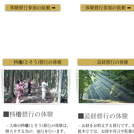
・体験修行参加の依頼 ➡
・体験修行参加の依頼 
・抖櫢(とそう)修行の体験
・読経修行の体験
■抖櫢修行の体験
■読経修行の体験
・入峰の抖櫢(とそう)修行の体験は、
・お経をお唱えする修行です。
峰入りする為の、前行を行います。
総本庁では、お経や真言や陀羅