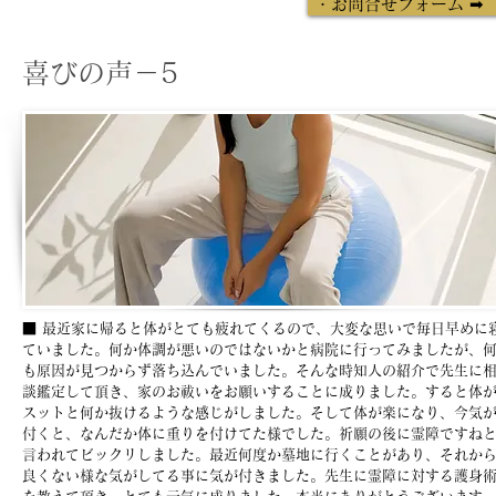
・お問合せフォーム 
喜びの声－5
■ 最近家に帰ると体がとても疲れてくるので、大変な思いで毎日早めに
ていました。何か体調が悪いのではないかと病院に行ってみましたが、
も原因が見つからず落ち込んでいました。そんな時知人の紹介で先生に
談鑑定して頂き、家のお祓いをお願いすることに成りました。すると体
スットと何か抜けるような感じがしました。そして体が楽になり、今気
付くと、なんだか体に重りを付けてた様でした。祈願の後に霊障ですね
言われてビックリしました。最近何度か墓地に行くことがあり、それか
良くない様な気がしてる事に気が付きました。先生に霊障に対する護身