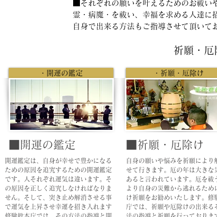
■それぞれの願いを叶えるためのお祓い
霊・病魔・を祓い、幸福を求める人達に
​自身で出来る方法もご指導させて頂いて
祈願・厄
・開運の鑑定
・祈願・厄除け
■開運の鑑定
■祈願・厄除け
​開運鑑定は、自身が幸せで豊かになる
​自身の願いや悩みを祈願により
ための原因を追究するための開運鑑定
せて行きます。厄の年は大きな
です。人それぞれ運気は違います。そ
あると言われています。厄を祓
の原因を正しく追究しなければなりま
より自身の災難から逃れるため
せん。そして、突き止め解消させる事
け祈願をお勧めいたします。修
で運気を上昇させ幸運を招き入れます
庁では、祈願や厄除けの出来る
修験総本庁では
、その方法の指導と開
法の指導と祈願を行っておりま