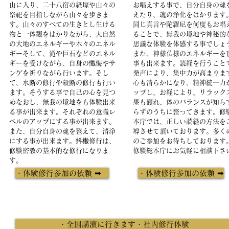
山に入り、二十八宿の経塚や山々の
お唱えする事で、自分自身の魂
祭祀を目指しながら山々を歩きま
えたり、魂の浄化をはかります
す。山々のすべての生きとし生ける
同じ真言や陀羅尼を何度もお唱
物と一体観をはかりながら、大自然
ることで、無我の境地や神秘的
の大地のエネルギーや木々のエネル
思議な体験を体感する事でしょ
ギーそして、滝や巨石などのエネル
また、神様仏様のエネルギーを
ギーを受けながら、自身の懺悔やサ
事も出来ます。読経を行うこと
ンゲを祈りながら行います。そし
発声により、集中力が高まりま
て、水断の修行や穀断の修行も行い
心も清らかになり、精神統一力
ます。そうする事で自己の心を見つ
ップし、お経により、リラック
めなおし、無我の境地をも体験出来
果も顕れ、体のバランスが知ら
る事が出来ます。それぞれの意識レ
らずのうちに整ってきます。
​
ベルのアップにする事が出来ます。
本庁では、正しい読経の方法を
また、自分自身の魂を整えて、
清浄
導させて頂いております。多く
にする事が出来ます。抖櫢修行は、
のご参加をお待ちしております
修験密教の基本的な修行になりま
修験総本庁
にお気軽に相談下さ
す。
・体験修行参加の依頼 ➡
・体験修行参加の依頼 ➡
・全国講演に行きます・社内修行体験