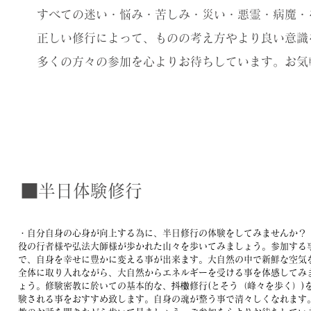
すべての迷い・悩み・苦しみ・災い・悪霊・病魔・
正しい修行によって、ものの考え方やより良い意識
​多くの方々の参加を心よりお待ちしています。お
ご参加を
■半日体験修行
・自分自身の心身が向上する為に、半日修行の体験をしてみませんか？
役の行者様や弘法大師様が歩かれた山々を歩いてみましょう。参加する
で、自身を幸せに豊かに変える事が出来ます。大自然の中で新鮮な空気
全体に取り入れながら、大自然からエネルギーを受ける事を体感してみ
ょう。​修験密教に於いての基本的な、抖櫢修行(とそう（峰々を歩く）)
験される事をおすすめ致します。自身の魂が整う事で清々しくなれます