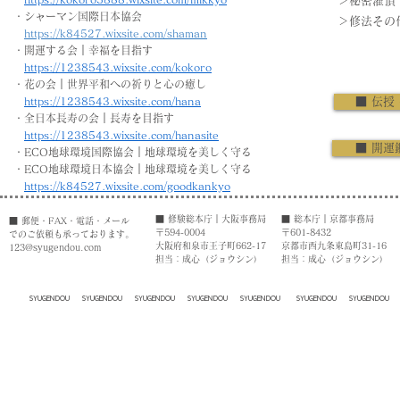
＞秘密灌頂
・
シャーマン国際日本協会
＞修法その
https://k84527.wixsite.com/shaman
・開運する会｜幸福を目指す
https://1238543.wixsite.com/kokoro
・花の会｜世界平和への祈りと心の癒し
​
https://1238543.wixsite.com/hana
■ 伝授
・全日本長寿の会｜長寿を目指す
https://1238543.wixsite.com/hanasite
■ 開運
​・ECO地球環境国際協会｜地球環境を美しく守る
・ECO地球環境日本協会｜地球環境を美しく守る
https://k84527.wixsite.com/goodkankyo
​■ 修験総本庁｜大阪事務局
​■ 総本庁｜京都事務局
■ 郵便・FAX・電話・メール
〒594-0004
〒601-8432
でのご依頼も承っております。
大阪府和泉市王子町662-17
京都市西九条東島町31-16
123@syugendou.com
担当：成心（ジョウシン）
担当：成心（ジョウシン）
SYUGENDOU SYUGENDOU SYUGENDOU SYUGENDOU SYUGENDOU SYUGENDOU SYUGEND