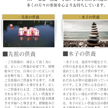
​多くの方々の参加を心よりお待ちしています
・先祖の供養
・水子の供養
■水子の供養
■先祖の供養
・ご先祖様が、成仏して頂く為に
・水子とは、流産や中絶などで
は、正しいご供養が必要です。修験
の世の光を見る事もなく水の如
総本庁では、自身に合った正しい方
流れてしまった子供の事です。
法を解り易く、教えしております。
水子をお持ちの方は、多かれ少
ご先祖様のご供養をする事で、不運
れだれもが罪の意識を持ってい
な自分を良運へと導びきます。正し
のです。亡き子供に心を込めて
いご供養を行えば、ご先祖様も成仏
子の幸せを願って正しいご供養
される事でしょう。正しい供養をす
水子を美しい成仏の世界へと導
る事であなたの不幸を取り除き開運
くれる事でしょう。修験総本庁
させ幸福へと導きます。修験総本庁
は、水子の正しい供養方法の指
では、ご先祖様のご供養が出来るそ
水子供養を行っております。お